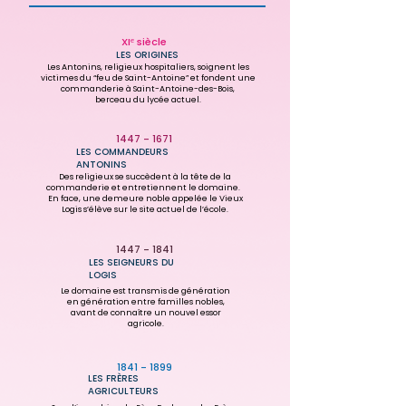
XIᵉ siècle
LES ORIGINES
Les Antonins, religieux hospitaliers, soignent les
victimes du “feu de Saint-Antoine” et fondent une
commanderie à Saint-Antoine-des-Bois,
berceau du lycée actuel.
1447 - 1671
LES COMMANDEURS
ANTONINS
Des religieux se succèdent à la tête de la
commanderie et entretiennent le domaine.
En face, une demeure noble appelée le Vieux
Logis s’élève sur le site actuel de l’école.
1447 - 1841
LES SEIGNEURS DU
LOGIS
Le domaine est transmis de génération
en génération entre familles nobles,
avant de connaître un nouvel essor
agricole.
1841 - 1899
LES FRÈRES
AGRICULTEURS