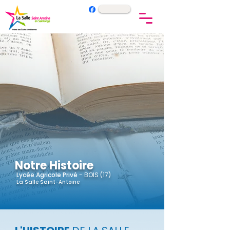
Notre Histoire
Lycée
Agricole P
rivé
- BOIS (17)
La Salle Saint-Antoine