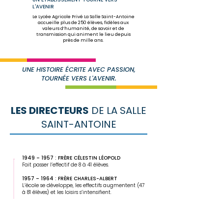
L'AVENIR
Le Lycée Agricole Privé La Salle Saint-Antoine
accueille plus de 250 élèves, fidèles aux
valeurs d’humanité, de savoir et de
transmission qui animent le lieu depuis
près de mille ans.
UNE HISTOIRE ÉCRITE AVEC PASSION,
TOURNÉE VERS L'AVENIR.
LES DIRECTEURS
DE LA SALLE
SAINT-ANTOINE
1949 – 1957 : FRÈRE CÉLESTIN LÉOPOLD
Fait passer l’effectif de 8 à 41 élèves.
1957 – 1964 : FRÈRE CHARLES-ALBERT
L’école se développe, les effectifs augmentent (47
à 81 élèves) et les loisirs s’intensifient.
1964 – 1974 : Frère GABRIEL THOMAS
Période de modernisation des locaux et des
enseignements.