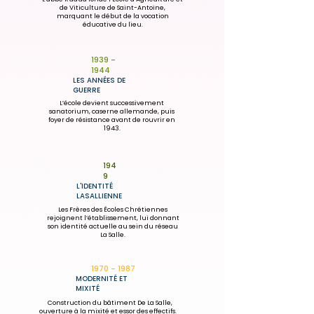
de Viticulture de Saint-Antoine,
marquant le début de la vocation
éducative du lieu.
1939 -
1944
LES ANNÉES DE
GUERRE
L’école devient successivement
sanatorium, caserne allemande, puis
foyer de résistance avant de rouvrir en
1943.
194
9
L'IDENTITÉ
LASALLIENNE
Les Frères des Écoles Chrétiennes
rejoignent l’établissement, lui donnant
son identité actuelle au sein du réseau
La Salle.
1970 - 1987
MODERNITÉ ET
MIXITÉ
Construction du bâtiment De La Salle,
ouverture à la mixité et essor des effectifs.