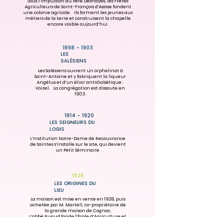
Sous l’impulsion du Père Deshayes, les Frères
Agriculteurs de Saint-François d’Assise fondent
une colonie agricole. Ils forment les jeunes aux
métiers de la terre et construisent la chapelle
encore visible aujourd’hui.
1898 - 1903
LES
SALÉSIENS
Les Salésiens ouvrent un orphelinat à
Saint-Antoine et y fabriquent la liqueur
Angélus et d’un élixir antidiabétique :
Voizel. La congrégation est dissoute en
1903.
1914 - 1920
LES SEIGNEURS DU
LOGIS
L’Institution Notre-Dame de Recouvrance
de Saintes s’installe sur le site, qui devient
un Petit Séminaire.
1928
LES ORIGINES DU
LIEU
La maison est mise en vente en 1928, puis
achetée par M. Martell, co-propriétaire de
la grande maison de Cognac.
L’abbé Ruaud fonde l’École d’Agriculture et