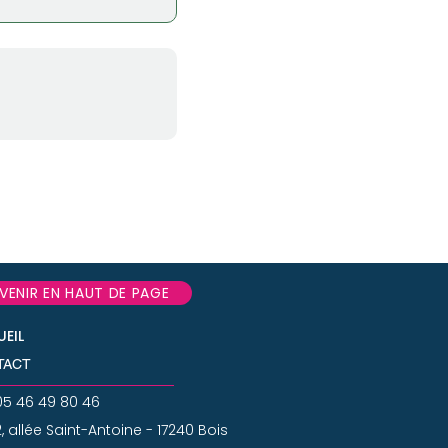
VENIR EN HAUT DE PAGE
EIL
TACT
05 46 49 80 46
2, allée Saint-Antoine - 17240 Bois