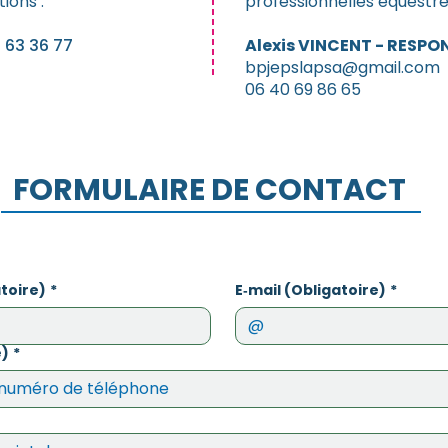
ions :
professionnelles équestre
 63 36 77
Alexis VINCENT - RESPO
bpjepslapsa@gmail.com
06 40 69 86 65
FORMULAIRE DE CONTACT
toire)
*
E‑mail (Obligatoire)
*
e)
*