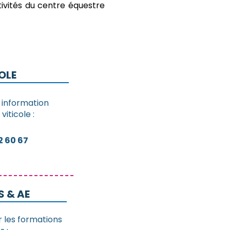
tivités du centre équestre
OLE
information
iticole :
2 60 67
 & AE
r les formations