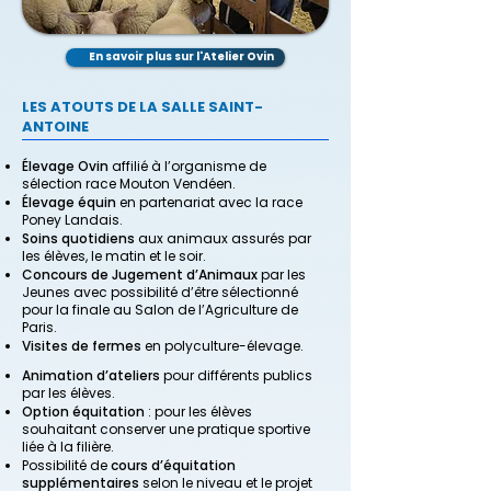
En savoir plus sur l'Atelier Ovin
LES ATOUTS DE LA SALLE SAINT-
ANTOINE
Élevage Ovin
affilié à l’organisme de
sélection race Mouton Vendéen.
Élevage équin
en partenariat avec la race
Poney Landais.
Soins quotidiens
aux animaux assurés par
les élèves, le matin et le soir.
Concours de Jugement d’Animaux
par les
Jeunes avec possibilité d’être sélectionné
pour la finale au Salon de l’Agriculture de
Paris.
Visites de fermes
en polyculture-élevage.
Animation d’ateliers
pour différents publics
par les élèves.
Option équitation
: pour les élèves
souhaitant conserver une pratique sportive
liée à la filière.
Possibilité de
cours d’équitation
supplémentaires
selon le niveau et le projet