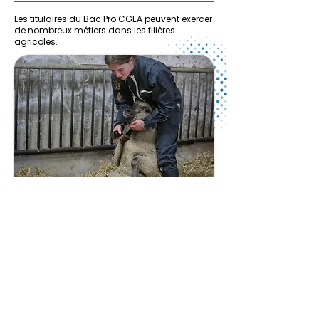
Les titulaires du Bac Pro CGEA peuvent exercer
de nombreux métiers dans les filières
agricoles.
Après le Bac Pro CGEA, plusieurs formations
permettent de
se spécialiser
:
Les bac+2 ouvrent la voie à des postes à
responsabilité ou à la création et gestion
d'exploitation :
BTSA Métiers de l'élevage
BTSA Analyse et conduite des systèmes
d’Exploitation Agricole